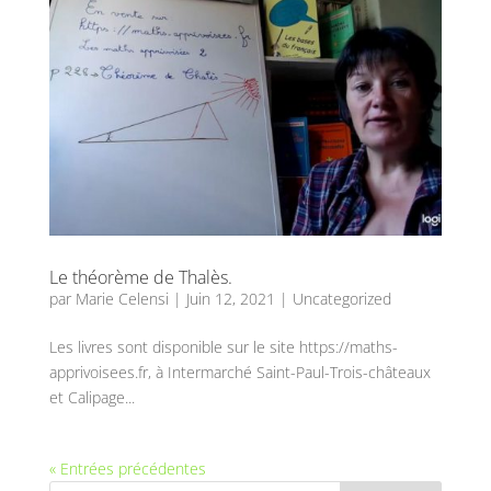
Le théorème de Thalès.
par
Marie Celensi
|
Juin 12, 2021
|
Uncategorized
Les livres sont disponible sur le site https://maths-
apprivoisees.fr, à Intermarché Saint-Paul-Trois-châteaux
et Calipage...
« Entrées précédentes