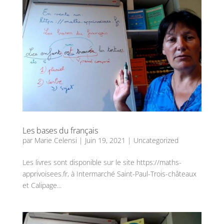
Les bases du français
par
Marie Celensi
|
Juin 19, 2021
|
Uncategorized
Les livres sont disponible sur le site https://maths-
apprivoisees.fr, à Intermarché Saint-Paul-Trois-châteaux
et Calipage...