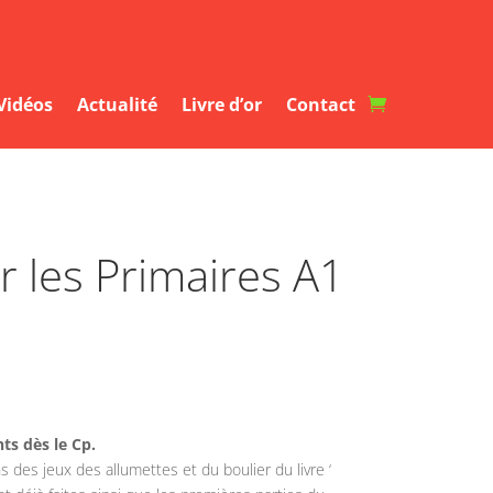
Vidéos
Vidéos
Actualité
Actualité
Livre d’or
Livre d’or
Contact
Contact
r les Primaires A1
ts dès le Cp.
s des jeux des allumettes et du boulier du livre ‘