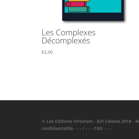
Les Complexes
Décomplexés
€
2,00
© Les Editions Virtutem - Eirl Celensi 2018 - R
confidentialité - - -
/
- - - CGV - - -