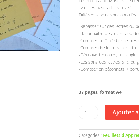
Les maths apprivoisées 1’ soien
livre ‘Les bases du français’.
Différents point sont abordés :
-Repasser sur des lettres ou p
-Reconnaitre des lettres ou d
-Compter de 0 à 20 en lettres 
-Comprendre les dizaines et un
-Découverte: carré , rectangle
-Les sons des lettres ‘s’ ‘c’ et ‘g
-Compter en bâtonnets + bonu
37 pages, format A4
quantité
Ajouter a
de
Fiches
pour
Catégories :
Feuillets d'Appre
les