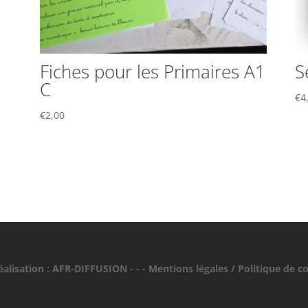
Fiches pour les Primaires A1
S
C
€
4
€
2,00
éalisation :
AFR-DIFFUSION
- - - Mentions légales / Politique de con