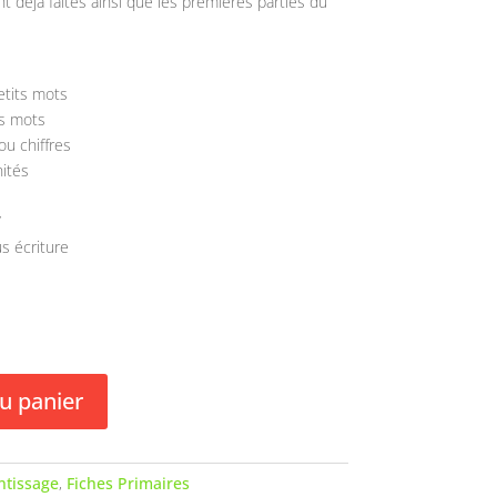
t déjà faites ainsi que les premières parties du
etits mots
es mots
ou chiffres
ités
’
s écriture
u panier
ntissage
,
Fiches Primaires