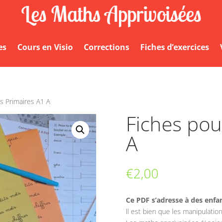
es
es
Cours en Visio
Cours en Visio
Corrections
Corrections
Fiches d’exercices
Fiches d’exercices
es Primaires A1 A
Fiches pou
A
€
2,00
Ce PDF s’adresse à des enfan
ll est bien que les manipulation